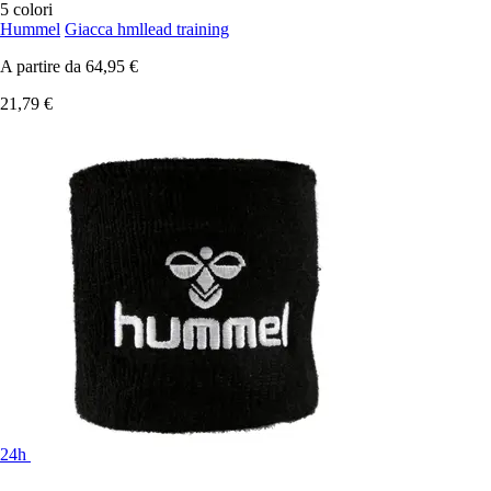
5 colori
Hummel
Giacca hmllead training
A partire da
64,95 €
21,79 €
24h