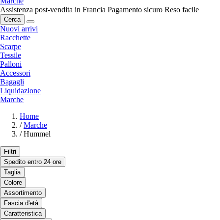
Marche
Assistenza post-vendita in Francia
Pagamento sicuro
Reso facile
Cerca
Nuovi arrivi
Racchette
Scarpe
Tessile
Palloni
Accessori
Bagagli
Liquidazione
Marche
Home
/
Marche
/
Hummel
Filtri
Spedito entro 24 ore
Taglia
Colore
Assortimento
Fascia d'età
Caratteristica