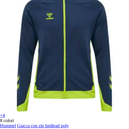
+4
8 colori
Hummel
Giacca con zip hmllead poly