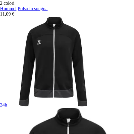
2 colori
Hummel
Polso in spugna
11,09 €
24h