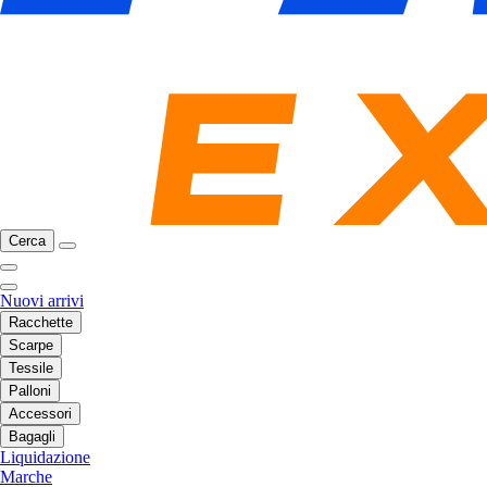
Cerca
Nuovi arrivi
Racchette
Scarpe
Tessile
Palloni
Accessori
Bagagli
Liquidazione
Marche