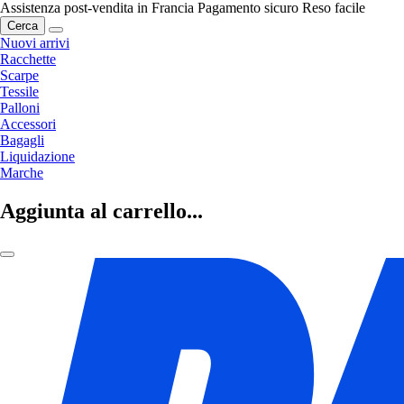
Assistenza post-vendita in Francia
Pagamento sicuro
Reso facile
Cerca
Nuovi arrivi
Racchette
Scarpe
Tessile
Palloni
Accessori
Bagagli
Liquidazione
Marche
Aggiunta al carrello...