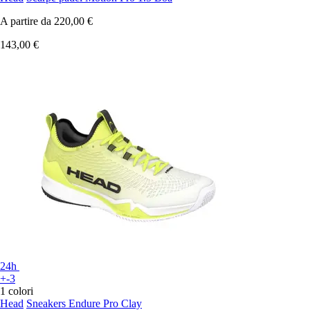
A partire da
220,00 €
143,00 €
24h
+-3
1 colori
Head
Sneakers Endure Pro Clay