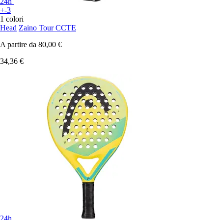
24h
+-3
1 colori
Head
Zaino Tour CCTE
A partire da
80,00 €
34,36 €
24h