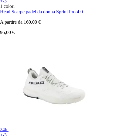
+-3
1 colori
Head
Scarpe padel da donna Sprint Pro 4.0
A partire da
160,00 €
96,00 €
24h
+-3