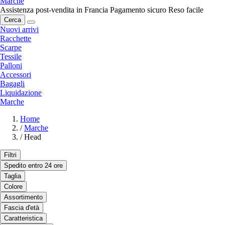
Marche
Assistenza post-vendita in Francia
Pagamento sicuro
Reso facile
Cerca
Nuovi arrivi
Racchette
Scarpe
Tessile
Palloni
Accessori
Bagagli
Liquidazione
Marche
Home
/
Marche
/
Head
Filtri
Spedito entro 24 ore
Taglia
Colore
Assortimento
Fascia d'età
Caratteristica