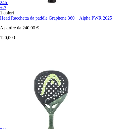
24h
+-3
1 colori
Head
Racchetta da paddle Graphene 360 + Alpha PWR 2025
A partire da
240,00 €
120,00 €