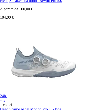
Head
Sneakers da donna Revolt Pro 5.0
A partire da
160,00 €
104,00 €
24h
+-3
1 colori
Head
Scarpe padel Motion Pro 1.5 Boa