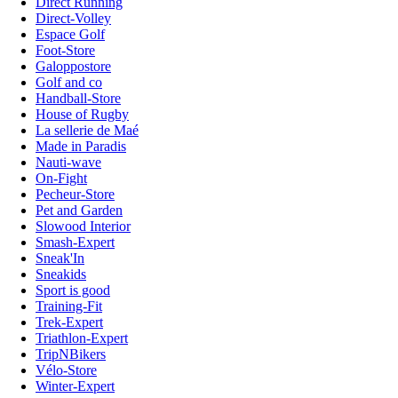
Direct Running
Direct-Volley
Espace Golf
Foot-Store
Galoppostore
Golf and co
Handball-Store
House of Rugby
La sellerie de Maé
Made in Paradis
Nauti-wave
On-Fight
Pecheur-Store
Pet and Garden
Slowood Interior
Smash-Expert
Sneak'In
Sneakids
Sport is good
Training-Fit
Trek-Expert
Triathlon-Expert
TripNBikers
Vélo-Store
Winter-Expert