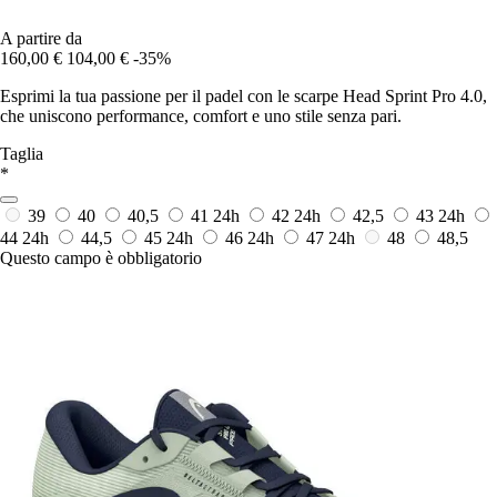
A partire da
160,00 €
104,00 €
-35%
Esprimi la tua passione per il padel con le scarpe Head Sprint Pro 4.0,
che uniscono performance, comfort e uno stile senza pari.
Taglia
*
39
40
40,5
41
24h
42
24h
42,5
43
24h
44
24h
44,5
45
24h
46
24h
47
24h
48
48,5
Questo campo è obbligatorio