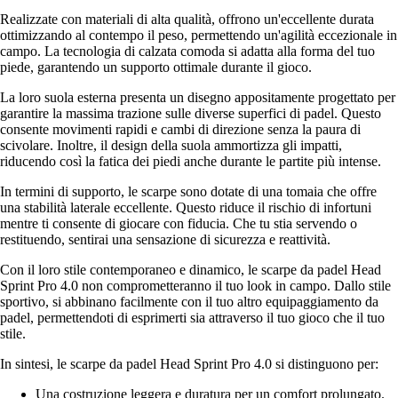
Realizzate con materiali di alta qualità, offrono un'eccellente durata
ottimizzando al contempo il peso, permettendo un'agilità eccezionale in
campo. La tecnologia di calzata comoda si adatta alla forma del tuo
piede, garantendo un supporto ottimale durante il gioco.
La loro suola esterna presenta un disegno appositamente progettato per
garantire la massima trazione sulle diverse superfici di padel. Questo
consente movimenti rapidi e cambi di direzione senza la paura di
scivolare. Inoltre, il design della suola ammortizza gli impatti,
riducendo così la fatica dei piedi anche durante le partite più intense.
In termini di supporto, le scarpe sono dotate di una tomaia che offre
una stabilità laterale eccellente. Questo riduce il rischio di infortuni
mentre ti consente di giocare con fiducia. Che tu stia servendo o
restituendo, sentirai una sensazione di sicurezza e reattività.
Con il loro stile contemporaneo e dinamico, le scarpe da padel Head
Sprint Pro 4.0 non comprometteranno il tuo look in campo. Dallo stile
sportivo, si abbinano facilmente con il tuo altro equipaggiamento da
padel, permettendoti di esprimerti sia attraverso il tuo gioco che il tuo
stile.
In sintesi, le scarpe da padel Head Sprint Pro 4.0 si distinguono per:
Una costruzione leggera e duratura per un comfort prolungato.