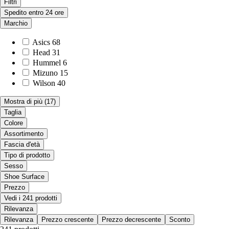
Filtri
Spedito entro 24 ore
Marchio
Asics
68
Head
31
Hummel
6
Mizuno
15
Wilson
40
Mostra di più
(17)
Taglia
Colore
Assortimento
Fascia d'età
Tipo di prodotto
Sesso
Shoe Surface
Prezzo
Vedi i 241 prodotti
Rilevanza
Rilevanza
Prezzo crescente
Prezzo decrescente
Sconto