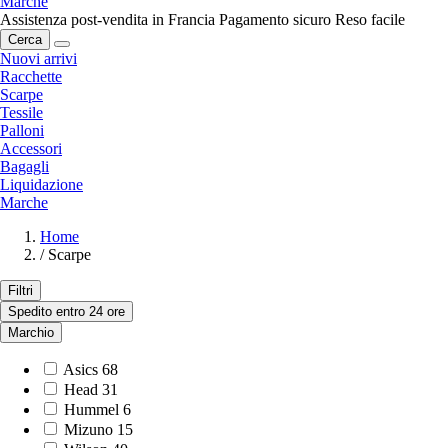
Marche
Assistenza post-vendita in Francia
Pagamento sicuro
Reso facile
Cerca
Nuovi arrivi
Racchette
Scarpe
Tessile
Palloni
Accessori
Bagagli
Liquidazione
Marche
Home
/
Scarpe
Filtri
Spedito entro 24 ore
Marchio
Asics
68
Head
31
Hummel
6
Mizuno
15