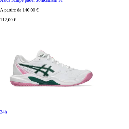
Asics
Scarpe padel Sonicsmash FF
A partire da
140,00 €
112,00 €
24h