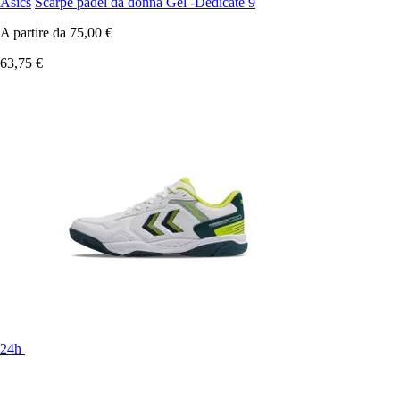
Asics
Scarpe padel da donna Gel -Dedicate 9
A partire da
75,00 €
63,75 €
24h