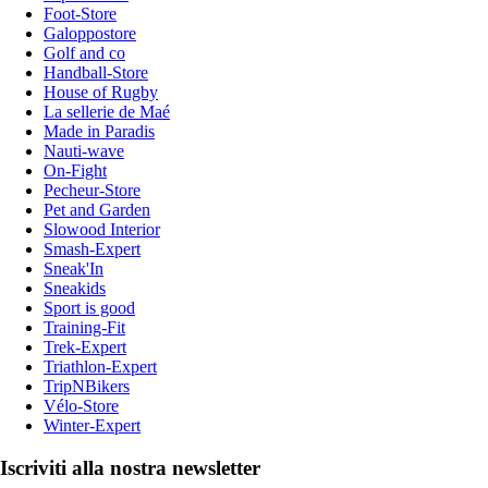
Foot-Store
Galoppostore
Golf and co
Handball-Store
House of Rugby
La sellerie de Maé
Made in Paradis
Nauti-wave
On-Fight
Pecheur-Store
Pet and Garden
Slowood Interior
Smash-Expert
Sneak'In
Sneakids
Sport is good
Training-Fit
Trek-Expert
Triathlon-Expert
TripNBikers
Vélo-Store
Winter-Expert
Iscriviti alla nostra newsletter