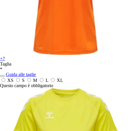
+7
Taglia
*
Guida alle taglie
XS
S
M
L
XL
Questo campo è obbligatorio