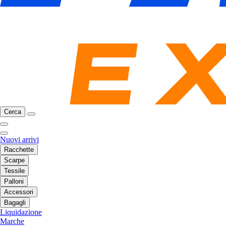
Cerca
Nuovi arrivi
Racchette
Scarpe
Tessile
Palloni
Accessori
Bagagli
Liquidazione
Marche