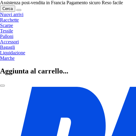
Assistenza post-vendita in Francia
Pagamento sicuro
Reso facile
Cerca
Nuovi arrivi
Racchette
Scarpe
Tessile
Palloni
Accessori
Bagagli
Liquidazione
Marche
Aggiunta al carrello...