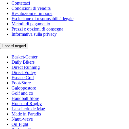
Contattaci
Condizioni di vendita
Restituzioni e rimborsi
Esclusione di responsabilità legale
Metodi di pagamento
Prezzi e opzioni di consegna
Informativa sulla privacy
I nostri negozi
Basket-Center
Daily Bikers
Direct Running
Direct-Volley
Espace Golf
Foot-Store
Galoppostore
Golf and co
Handball-Store
House of Rugby
La sellerie de Maé
Made in Paradis
Nauti-wave
On-Fight