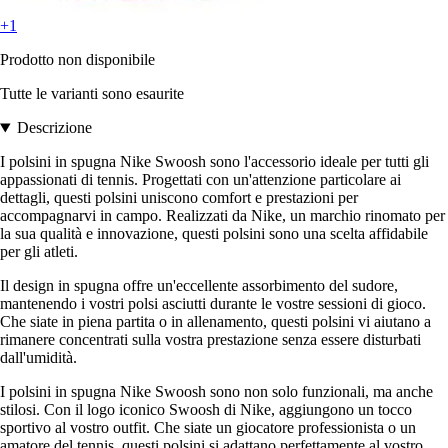
+1
Prodotto non disponibile
Tutte le varianti sono esaurite
Descrizione
I polsini in spugna Nike Swoosh sono l'accessorio ideale per tutti gli
appassionati di tennis. Progettati con un'attenzione particolare ai
dettagli, questi polsini uniscono comfort e prestazioni per
accompagnarvi in campo. Realizzati da Nike, un marchio rinomato per
la sua qualità e innovazione, questi polsini sono una scelta affidabile
per gli atleti.
Il design in spugna offre un'eccellente assorbimento del sudore,
mantenendo i vostri polsi asciutti durante le vostre sessioni di gioco.
Che siate in piena partita o in allenamento, questi polsini vi aiutano a
rimanere concentrati sulla vostra prestazione senza essere disturbati
dall'umidità.
I polsini in spugna Nike Swoosh sono non solo funzionali, ma anche
stilosi. Con il logo iconico Swoosh di Nike, aggiungono un tocco
sportivo al vostro outfit. Che siate un giocatore professionista o un
amatore del tennis, questi polsini si adattano perfettamente al vostro