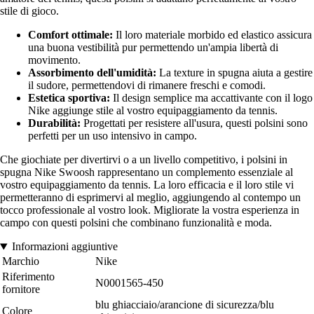
stile di gioco.
Comfort ottimale:
Il loro materiale morbido ed elastico assicura
una buona vestibilità pur permettendo un'ampia libertà di
movimento.
Assorbimento dell'umidità:
La texture in spugna aiuta a gestire
il sudore, permettendovi di rimanere freschi e comodi.
Estetica sportiva:
Il design semplice ma accattivante con il logo
Nike aggiunge stile al vostro equipaggiamento da tennis.
Durabilità:
Progettati per resistere all'usura, questi polsini sono
perfetti per un uso intensivo in campo.
Che giochiate per divertirvi o a un livello competitivo, i polsini in
spugna Nike Swoosh rappresentano un complemento essenziale al
vostro equipaggiamento da tennis. La loro efficacia e il loro stile vi
permetteranno di esprimervi al meglio, aggiungendo al contempo un
tocco professionale al vostro look. Migliorate la vostra esperienza in
campo con questi polsini che combinano funzionalità e moda.
Informazioni aggiuntive
Marchio
Nike
Riferimento
N0001565-450
fornitore
blu ghiacciaio/arancione di sicurezza/blu
Colore