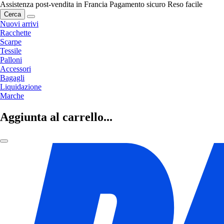
Assistenza post-vendita in Francia
Pagamento sicuro
Reso facile
Cerca
Nuovi arrivi
Racchette
Scarpe
Tessile
Palloni
Accessori
Bagagli
Liquidazione
Marche
Aggiunta al carrello...