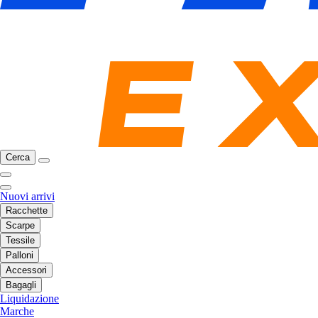
Cerca
Nuovi arrivi
Racchette
Scarpe
Tessile
Palloni
Accessori
Bagagli
Liquidazione
Marche