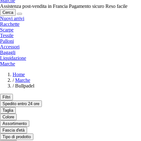
Marche
Assistenza post-vendita in Francia
Pagamento sicuro
Reso facile
Cerca
Nuovi arrivi
Racchette
Scarpe
Tessile
Palloni
Accessori
Bagagli
Liquidazione
Marche
Home
/
Marche
/
Bullpadel
Filtri
Spedito entro 24 ore
Taglia
Colore
Assortimento
Fascia d'età
Tipo di prodotto