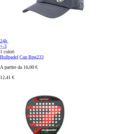
24h
+-3
1 colori
Bullpadel
Cap Bpg233
A partire da
16,00 €
12,41 €