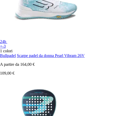
24h
+-3
1 colori
Bullpadel
Scarpe padel da donna Pearl Vibram 26V
A partire da
164,00 €
109,00 €