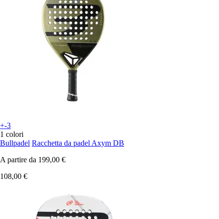
+-3
1 colori
Bullpadel
Racchetta da padel Axym DB
A partire da
199,00 €
108,00 €