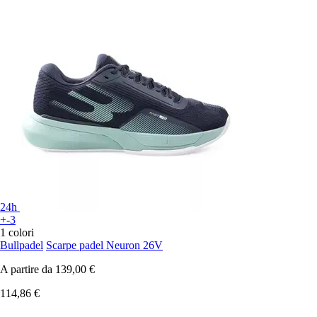
24h
+-3
1 colori
Bullpadel
Scarpe padel Neuron 26V
A partire da
139,00 €
114,86 €