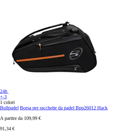
24h
+-3
1 colori
Bullpadel
Borsa per racchette da padel Bpp26012 Hack
A partire da
109,99 €
91,34 €