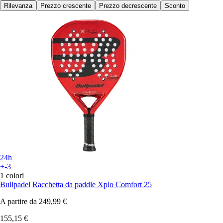
Rilevanza
Prezzo crescente
Prezzo decrescente
Sconto
24h
+-3
1 colori
Bullpadel
Racchetta da paddle Xplo Comfort 25
A partire da
249,99 €
155,15 €