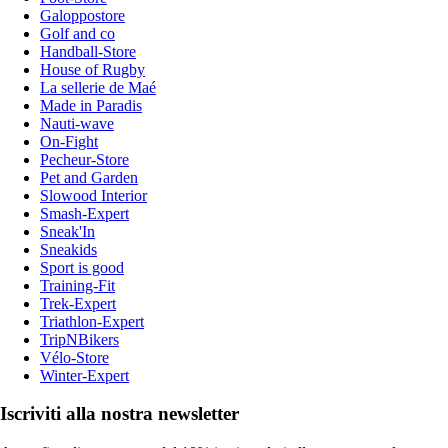
Galoppostore
Golf and co
Handball-Store
House of Rugby
La sellerie de Maé
Made in Paradis
Nauti-wave
On-Fight
Pecheur-Store
Pet and Garden
Slowood Interior
Smash-Expert
Sneak'In
Sneakids
Sport is good
Training-Fit
Trek-Expert
Triathlon-Expert
TripNBikers
Vélo-Store
Winter-Expert
Iscriviti alla nostra newsletter