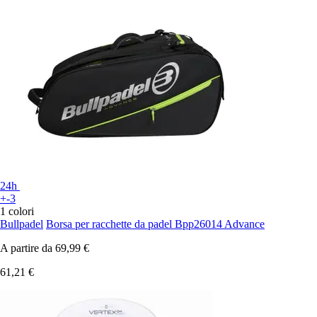
24h
+-3
1 colori
Bullpadel
Borsa per racchette da padel Bpp26014 Advance
A partire da
69,99 €
61,21 €