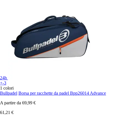
24h
+-3
1 colori
Bullpadel
Borsa per racchette da padel Bpp26014 Advance
A partire da
69,99 €
61,21 €