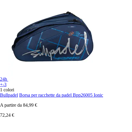
24h
+-3
1 colori
Bullpadel
Borsa per racchette da padel Bpp26005 Ionic
A partire da
84,99 €
72,24 €