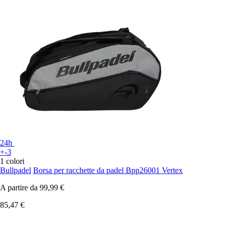
24h
+-3
1 colori
Bullpadel
Borsa per racchette da padel Bpp26001 Vertex
A partire da
99,99 €
85,47 €