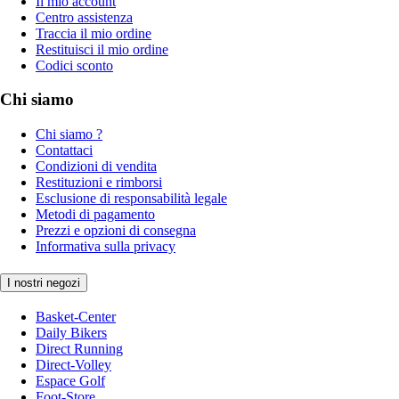
Il mio account
Centro assistenza
Traccia il mio ordine
Restituisci il mio ordine
Codici sconto
Chi siamo
Chi siamo ?
Contattaci
Condizioni di vendita
Restituzioni e rimborsi
Esclusione di responsabilità legale
Metodi di pagamento
Prezzi e opzioni di consegna
Informativa sulla privacy
I nostri negozi
Basket-Center
Daily Bikers
Direct Running
Direct-Volley
Espace Golf
Foot-Store