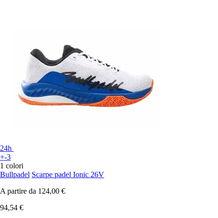
24h
+-3
1 colori
Bullpadel
Scarpe padel Ionic 26V
A partire da
124,00 €
94,54 €