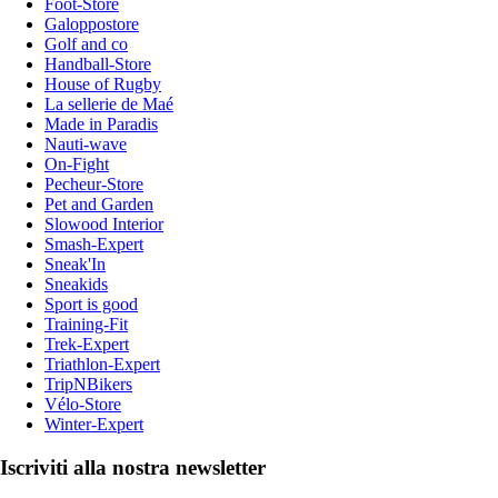
Foot-Store
Galoppostore
Golf and co
Handball-Store
House of Rugby
La sellerie de Maé
Made in Paradis
Nauti-wave
On-Fight
Pecheur-Store
Pet and Garden
Slowood Interior
Smash-Expert
Sneak'In
Sneakids
Sport is good
Training-Fit
Trek-Expert
Triathlon-Expert
TripNBikers
Vélo-Store
Winter-Expert
Iscriviti alla nostra newsletter