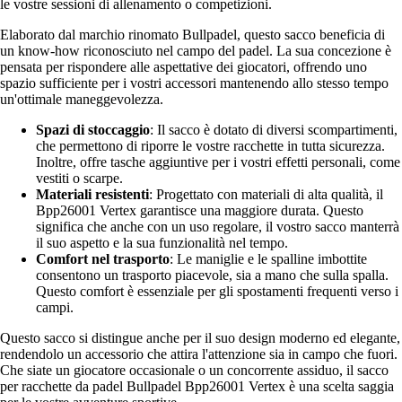
le vostre sessioni di allenamento o competizioni.
Elaborato dal marchio rinomato Bullpadel, questo sacco beneficia di
un know-how riconosciuto nel campo del padel. La sua concezione è
pensata per rispondere alle aspettative dei giocatori, offrendo uno
spazio sufficiente per i vostri accessori mantenendo allo stesso tempo
un'ottimale maneggevolezza.
Spazi di stoccaggio
: Il sacco è dotato di diversi scompartimenti,
che permettono di riporre le vostre racchette in tutta sicurezza.
Inoltre, offre tasche aggiuntive per i vostri effetti personali, come
vestiti o scarpe.
Materiali resistenti
: Progettato con materiali di alta qualità, il
Bpp26001 Vertex garantisce una maggiore durata. Questo
significa che anche con un uso regolare, il vostro sacco manterrà
il suo aspetto e la sua funzionalità nel tempo.
Comfort nel trasporto
: Le maniglie e le spalline imbottite
consentono un trasporto piacevole, sia a mano che sulla spalla.
Questo comfort è essenziale per gli spostamenti frequenti verso i
campi.
Questo sacco si distingue anche per il suo design moderno ed elegante,
rendendolo un accessorio che attira l'attenzione sia in campo che fuori.
Che siate un giocatore occasionale o un concorrente assiduo, il sacco
per racchette da padel Bullpadel Bpp26001 Vertex è una scelta saggia