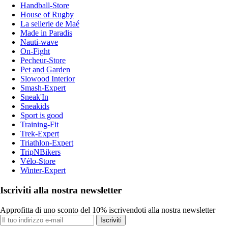
Handball-Store
House of Rugby
La sellerie de Maé
Made in Paradis
Nauti-wave
On-Fight
Pecheur-Store
Pet and Garden
Slowood Interior
Smash-Expert
Sneak'In
Sneakids
Sport is good
Training-Fit
Trek-Expert
Triathlon-Expert
TripNBikers
Vélo-Store
Winter-Expert
Iscriviti alla nostra newsletter
Approfitta di uno sconto del 10% iscrivendoti alla nostra newsletter
Iscriviti