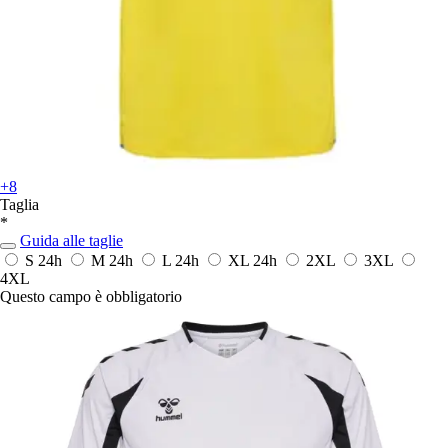
+8
Taglia
*
Guida alle taglie
S
24h
M
24h
L
24h
XL
24h
2XL
3XL
4XL
Questo campo è obbligatorio