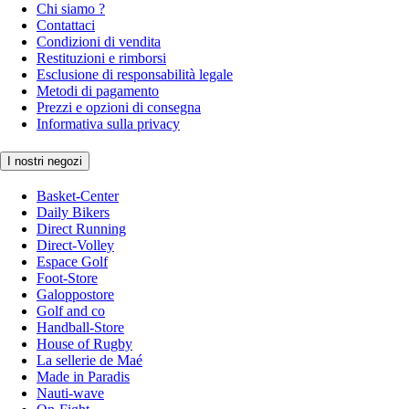
Chi siamo ?
Contattaci
Condizioni di vendita
Restituzioni e rimborsi
Esclusione di responsabilità legale
Metodi di pagamento
Prezzi e opzioni di consegna
Informativa sulla privacy
I nostri negozi
Basket-Center
Daily Bikers
Direct Running
Direct-Volley
Espace Golf
Foot-Store
Galoppostore
Golf and co
Handball-Store
House of Rugby
La sellerie de Maé
Made in Paradis
Nauti-wave