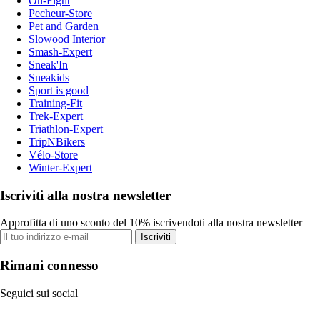
On-Fight
Pecheur-Store
Pet and Garden
Slowood Interior
Smash-Expert
Sneak'In
Sneakids
Sport is good
Training-Fit
Trek-Expert
Triathlon-Expert
TripNBikers
Vélo-Store
Winter-Expert
Iscriviti alla nostra newsletter
Approfitta di uno sconto del 10% iscrivendoti alla nostra newsletter
Iscriviti
Rimani connesso
Seguici sui social