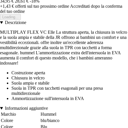
34,95 €
28,61 €
-18%
+1,43 €
offerti sul tuo prossimo ordine
Accreditati dopo la conferma
del tuo ordine
Loading...
Descrizione
MULTIPLAY FLEX VC Elle La struttura aperta, la chiusura in velcro
e la suola ampia e stabile della JR offrono ai bambini un comfort e una
vestibilità eccezionali. offre inoltre un'eccellente aderenza
multidirezionale grazie alla suola in TPR con tacchetti a forma
esagonale. hummel L'ammortizzazione extra dell'intersuola in EVA
aumenta il comfort di questo modello, che i bambini ameranno
indossare!
Costruzione aperta
Chiusura in velcro
Suola ampia e stabile
Suola in TPR con tacchetti esagonali per una presa
multidirezionale
Ammortizzazione sull'intersuola in EVA
Informazioni aggiuntive
Marchio
Hummel
Colore
blu/bianco
Colore
Blu