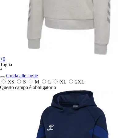
+0
Taglia
*
Guida alle taglie
XS
S
M
L
XL
2XL
Questo campo è obbligatorio