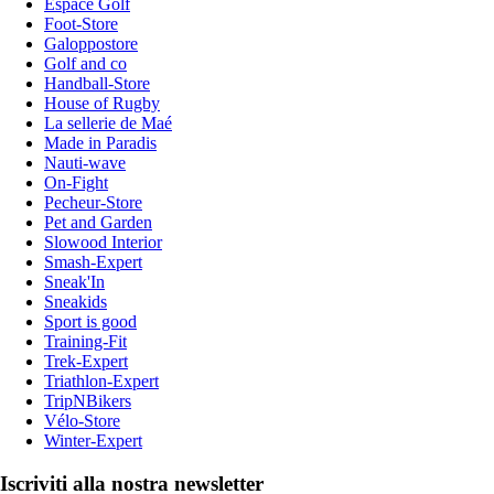
Espace Golf
Foot-Store
Galoppostore
Golf and co
Handball-Store
House of Rugby
La sellerie de Maé
Made in Paradis
Nauti-wave
On-Fight
Pecheur-Store
Pet and Garden
Slowood Interior
Smash-Expert
Sneak'In
Sneakids
Sport is good
Training-Fit
Trek-Expert
Triathlon-Expert
TripNBikers
Vélo-Store
Winter-Expert
Iscriviti alla nostra newsletter