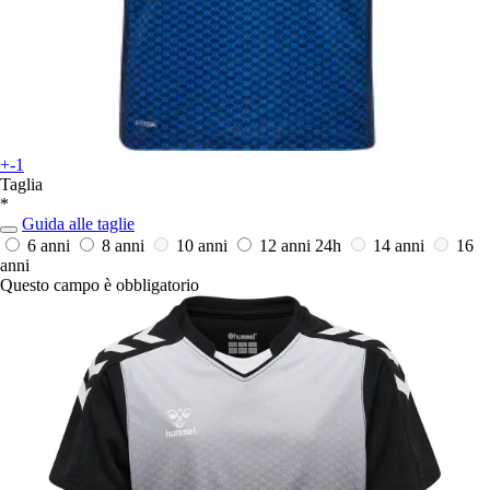
+-1
Taglia
*
Guida alle taglie
6 anni
8 anni
10 anni
12 anni
24h
14 anni
16
anni
Questo campo è obbligatorio