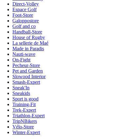
Direct-Volley
Espace Golf
Foot-Store
Galoppostore
Golf and co
Handball-Store
House of Rugby
La sellerie de Maé
Made in Paradis
Nauti-wave
On-Fight
Pecheur-Store
Pet and Garden
Slowood Interior
Smash-Expert
Sneak'In
Sneakids
Sport is good
Training-Fit
Trek-Expert
Triathlon-Expert
TripNBikers
Vélo-Store
Winter-Expert