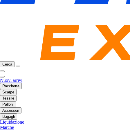
Cerca
Nuovi arrivi
Racchette
Scarpe
Tessile
Palloni
Accessori
Bagagli
Liquidazione
Marche