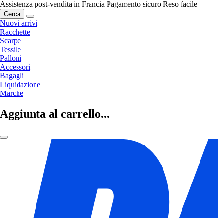
Assistenza post-vendita in Francia
Pagamento sicuro
Reso facile
Cerca
Nuovi arrivi
Racchette
Scarpe
Tessile
Palloni
Accessori
Bagagli
Liquidazione
Marche
Aggiunta al carrello...