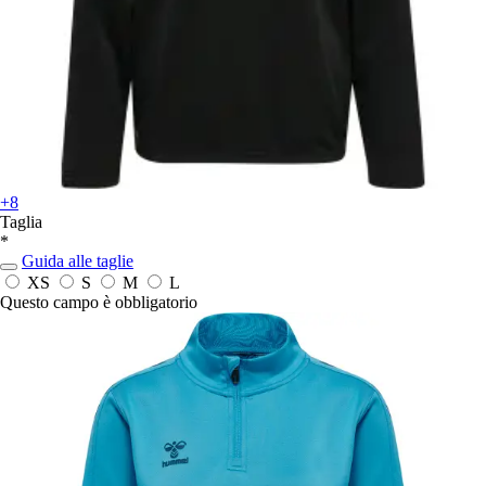
+8
Taglia
*
Guida alle taglie
XS
S
M
L
Questo campo è obbligatorio