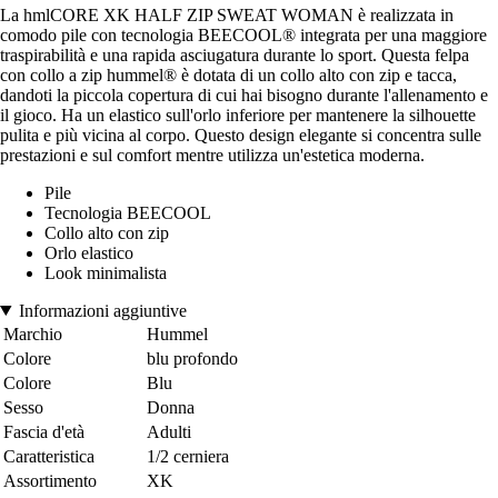
La hmlCORE XK HALF ZIP SWEAT WOMAN è realizzata in
comodo pile con tecnologia BEECOOL® integrata per una maggiore
traspirabilità e una rapida asciugatura durante lo sport. Questa felpa
con collo a zip hummel® è dotata di un collo alto con zip e tacca,
dandoti la piccola copertura di cui hai bisogno durante l'allenamento e
il gioco. Ha un elastico sull'orlo inferiore per mantenere la silhouette
pulita e più vicina al corpo. Questo design elegante si concentra sulle
prestazioni e sul comfort mentre utilizza un'estetica moderna.
Pile
Tecnologia BEECOOL
Collo alto con zip
Orlo elastico
Look minimalista
Informazioni aggiuntive
Marchio
Hummel
Colore
blu profondo
Colore
Blu
Sesso
Donna
Fascia d'età
Adulti
Caratteristica
1/2 cerniera
Assortimento
XK