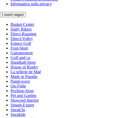
Informativa sulla privacy
I nostri negozi
Basket-Center
Daily Bikers
Direct Running
Direct-Volley
Espace Golf
Foot-Store
Galoppostore
Golf and co
Handball-Store
House of Rugby
La sellerie de Maé
Made in Paradis
Nauti-wave
On-Fight
Pecheur-Store
Pet and Garden
Slowood Interior
Smash-Expert
Sneak'In
Sneakids