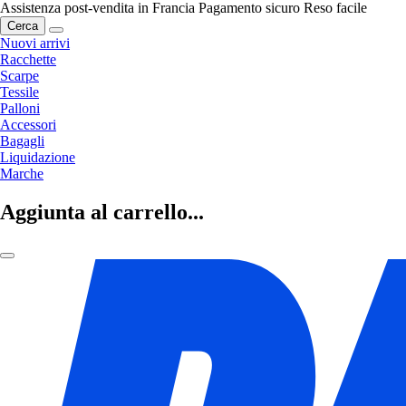
Assistenza post-vendita in Francia
Pagamento sicuro
Reso facile
Cerca
Nuovi arrivi
Racchette
Scarpe
Tessile
Palloni
Accessori
Bagagli
Liquidazione
Marche
Aggiunta al carrello...