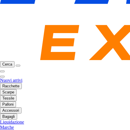
Cerca
Nuovi arrivi
Racchette
Scarpe
Tessile
Palloni
Accessori
Bagagli
Liquidazione
Marche