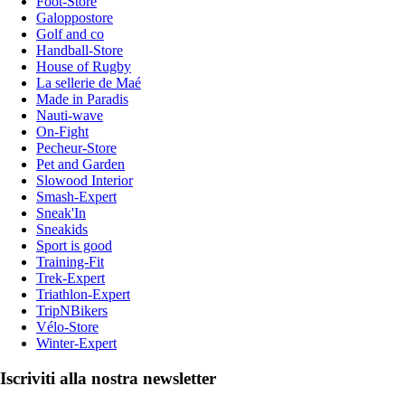
Foot-Store
Galoppostore
Golf and co
Handball-Store
House of Rugby
La sellerie de Maé
Made in Paradis
Nauti-wave
On-Fight
Pecheur-Store
Pet and Garden
Slowood Interior
Smash-Expert
Sneak'In
Sneakids
Sport is good
Training-Fit
Trek-Expert
Triathlon-Expert
TripNBikers
Vélo-Store
Winter-Expert
Iscriviti alla nostra newsletter