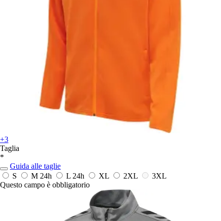
+3
Taglia
*
Guida alle taglie
S
M
24h
L
24h
XL
2XL
3XL
Questo campo è obbligatorio