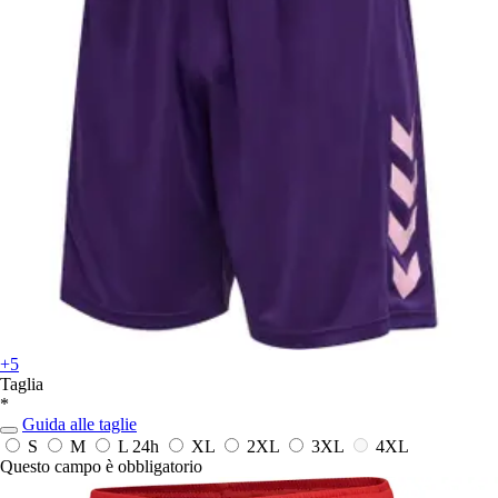
+5
Taglia
*
Guida alle taglie
S
M
L
24h
XL
2XL
3XL
4XL
Questo campo è obbligatorio