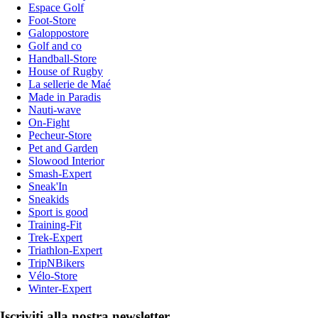
Espace Golf
Foot-Store
Galoppostore
Golf and co
Handball-Store
House of Rugby
La sellerie de Maé
Made in Paradis
Nauti-wave
On-Fight
Pecheur-Store
Pet and Garden
Slowood Interior
Smash-Expert
Sneak'In
Sneakids
Sport is good
Training-Fit
Trek-Expert
Triathlon-Expert
TripNBikers
Vélo-Store
Winter-Expert
Iscriviti alla nostra newsletter