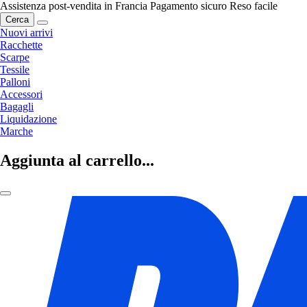
Assistenza post-vendita in Francia
Pagamento sicuro
Reso facile
Cerca
Nuovi arrivi
Racchette
Scarpe
Tessile
Palloni
Accessori
Bagagli
Liquidazione
Marche
Aggiunta al carrello...