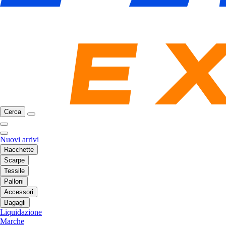
Cerca
Nuovi arrivi
Racchette
Scarpe
Tessile
Palloni
Accessori
Bagagli
Liquidazione
Marche