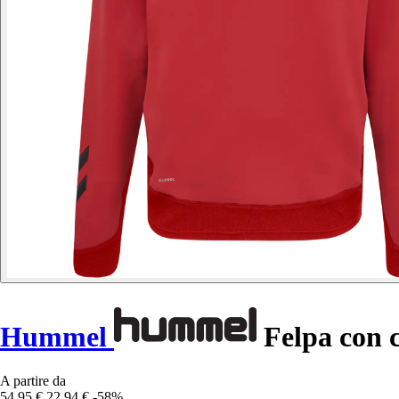
Hummel
Felpa con 
A partire da
54,95 €
22,94 €
-58%