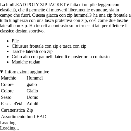
La hmlLEAD POLY ZIP JACKET è fatta di un pile leggero con
elasticità, che ti permette di muoverti liberamente ovunque, sia in
campo che fuori. Questa giacca con zip hummel® ha una zip frontale a
tutta lunghezza con una tasca protettiva con zip, così come due tasche
laterali con zip. Ha inserti a contrasto sul retro e sui lati per riflettere il
classico design sportivo.
Pile
Chiusura frontale con zip e tasca con zip
Tasche laterali con zip
Collo alto con pannelli laterali e posteriori a contrasto
Maniche raglan
Informazioni aggiuntive
Marchio
Hummel
Colore
giallo
Colore
Giallo
Sesso
Uomo
Fascia d'età
Adulti
Caratteristica
Zip
Assortimento
hmlLEAD
Loading...
Loading...