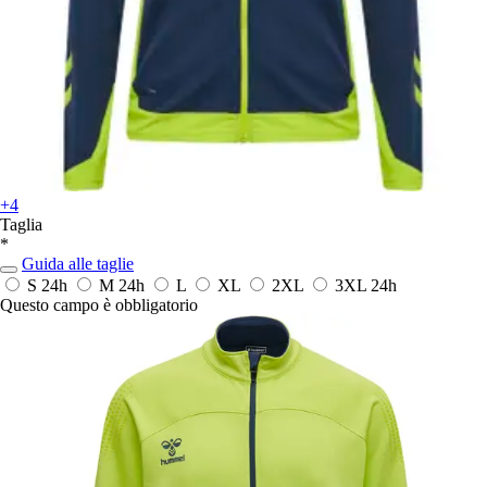
+4
Taglia
*
Guida alle taglie
S
24h
M
24h
L
XL
2XL
3XL
24h
Questo campo è obbligatorio