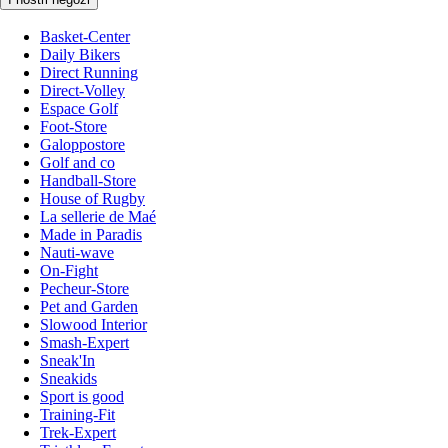
Basket-Center
Daily Bikers
Direct Running
Direct-Volley
Espace Golf
Foot-Store
Galoppostore
Golf and co
Handball-Store
House of Rugby
La sellerie de Maé
Made in Paradis
Nauti-wave
On-Fight
Pecheur-Store
Pet and Garden
Slowood Interior
Smash-Expert
Sneak'In
Sneakids
Sport is good
Training-Fit
Trek-Expert