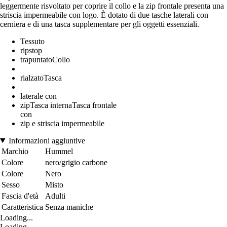
leggermente risvoltato per coprire il collo e la zip frontale presenta una
striscia impermeabile con logo. È dotato di due tasche laterali con
cerniera e di una tasca supplementare per gli oggetti essenziali.
Tessuto
ripstop
trapuntatoCollo
rialzatoTasca
laterale con
zipTasca internaTasca frontale
con
zip e striscia impermeabile
Informazioni aggiuntive
Marchio
Hummel
Colore
nero/grigio carbone
Colore
Nero
Sesso
Misto
Fascia d'età
Adulti
Caratteristica
Senza maniche
Loading...
Loading...