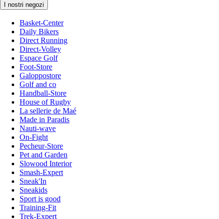
I nostri negozi
Basket-Center
Daily Bikers
Direct Running
Direct-Volley
Espace Golf
Foot-Store
Galoppostore
Golf and co
Handball-Store
House of Rugby
La sellerie de Maé
Made in Paradis
Nauti-wave
On-Fight
Pecheur-Store
Pet and Garden
Slowood Interior
Smash-Expert
Sneak'In
Sneakids
Sport is good
Training-Fit
Trek-Expert