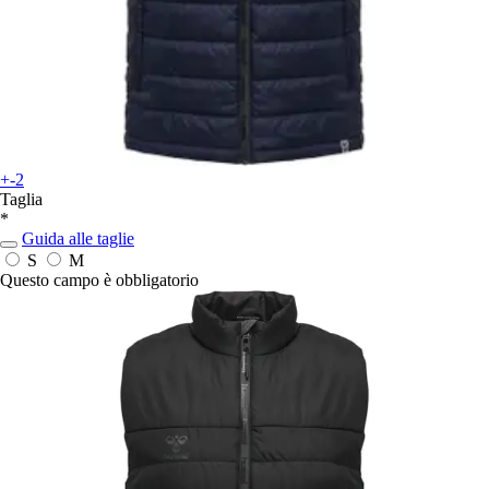
+-2
Taglia
*
Guida alle taglie
S
M
Questo campo è obbligatorio