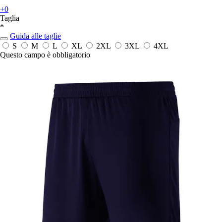
+0
Taglia
*
Guida alle taglie
S
M
L
XL
2XL
3XL
4XL
Questo campo è obbligatorio