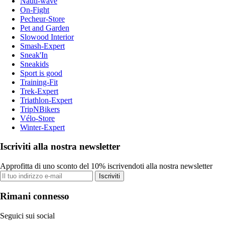
Nauti-wave
On-Fight
Pecheur-Store
Pet and Garden
Slowood Interior
Smash-Expert
Sneak'In
Sneakids
Sport is good
Training-Fit
Trek-Expert
Triathlon-Expert
TripNBikers
Vélo-Store
Winter-Expert
Iscriviti alla nostra newsletter
Approfitta di uno sconto del 10% iscrivendoti alla nostra newsletter
Iscriviti
Rimani connesso
Seguici sui social