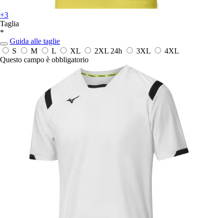
+3
Taglia
*
Guida alle taglie
S
M
L
XL
2XL
24h
3XL
4XL
Questo campo è obbligatorio