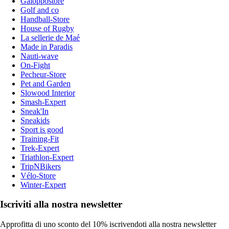
Galoppostore
Golf and co
Handball-Store
House of Rugby
La sellerie de Maé
Made in Paradis
Nauti-wave
On-Fight
Pecheur-Store
Pet and Garden
Slowood Interior
Smash-Expert
Sneak'In
Sneakids
Sport is good
Training-Fit
Trek-Expert
Triathlon-Expert
TripNBikers
Vélo-Store
Winter-Expert
Iscriviti alla nostra newsletter
Approfitta di uno sconto del 10% iscrivendoti alla nostra newsletter