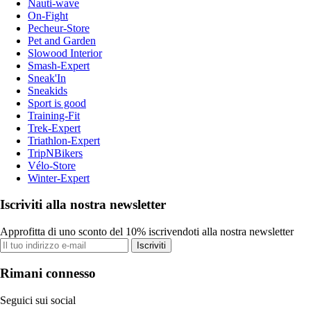
Nauti-wave
On-Fight
Pecheur-Store
Pet and Garden
Slowood Interior
Smash-Expert
Sneak'In
Sneakids
Sport is good
Training-Fit
Trek-Expert
Triathlon-Expert
TripNBikers
Vélo-Store
Winter-Expert
Iscriviti alla nostra newsletter
Approfitta di uno sconto del 10% iscrivendoti alla nostra newsletter
Iscriviti
Rimani connesso
Seguici sui social