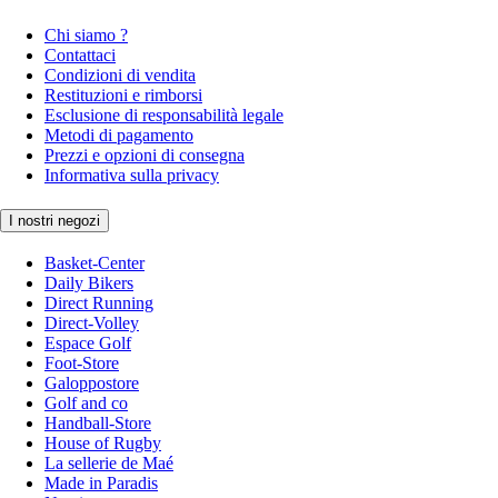
Chi siamo ?
Contattaci
Condizioni di vendita
Restituzioni e rimborsi
Esclusione di responsabilità legale
Metodi di pagamento
Prezzi e opzioni di consegna
Informativa sulla privacy
I nostri negozi
Basket-Center
Daily Bikers
Direct Running
Direct-Volley
Espace Golf
Foot-Store
Galoppostore
Golf and co
Handball-Store
House of Rugby
La sellerie de Maé
Made in Paradis