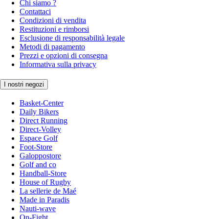
Chi siamo ?
Contattaci
Condizioni di vendita
Restituzioni e rimborsi
Esclusione di responsabilità legale
Metodi di pagamento
Prezzi e opzioni di consegna
Informativa sulla privacy
I nostri negozi
Basket-Center
Daily Bikers
Direct Running
Direct-Volley
Espace Golf
Foot-Store
Galoppostore
Golf and co
Handball-Store
House of Rugby
La sellerie de Maé
Made in Paradis
Nauti-wave
On-Fight