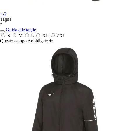
+-2
Taglia
*
Guida alle taglie
S
M
L
XL
2XL
Questo campo è obbligatorio