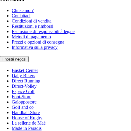
Chi siamo ?
Contattaci
Condizioni di vendita
Restituzioni e rimborsi
Esclusione di responsabilità legale
Metodi di pagamento
Prezzi e opzioni di consegna
Informativa sulla privacy
I nostri negozi
Basket-Center
Daily Bikers
Direct Running
Direct-Volley
Espace Golf
Foot-Store
Galoppostore
Golf and co
Handball-Store
House of Rugby
La sellerie de Maé
Made in Paradis