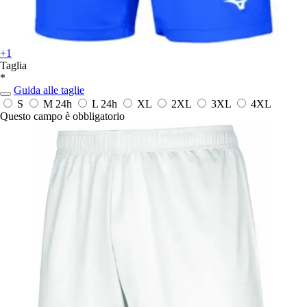
+1
Taglia
*
Guida alle taglie
S
M
24h
L
24h
XL
2XL
3XL
4XL
Questo campo è obbligatorio