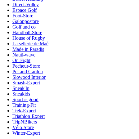
Direct-Volley
Espace Golf
Foot-Store
Galoppostore
Golf and co
Handball-Store
House of Rugby
La sellerie de Maé
Made in Paradis
Nauti-wave
On-Fight
Pecheur-Store
Pet and Garden
Slowood Interior
Smash-Expert
Sneak'In
Sneakids
Sport is good
Training-Fit
Trek-Expert
Triathlon-Expert
TripNBikers
Vélo-Store
Winter-Expert