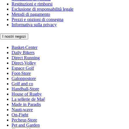
Restituzioni e rimborsi
Esclusione di responsabilità legale
Metodi di pagamento
Prezzi e opzioni di consegna
Informativa sulla privacy
I nostri negozi
Basket-Center
Daily Bikers
Direct Running
Direct-Volley
Espace Golf
Foot-Store
Galoppostore
Golf and co
Handball-Store
House of Rugby
La sellerie de Maé
Made in Paradis
Nauti-wave
On-Fight
Pecheur-Store
Pet and Garden