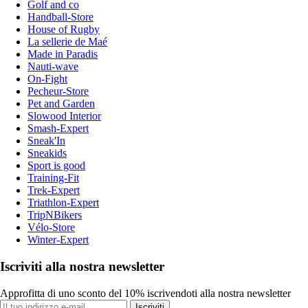
Golf and co
Handball-Store
House of Rugby
La sellerie de Maé
Made in Paradis
Nauti-wave
On-Fight
Pecheur-Store
Pet and Garden
Slowood Interior
Smash-Expert
Sneak'In
Sneakids
Sport is good
Training-Fit
Trek-Expert
Triathlon-Expert
TripNBikers
Vélo-Store
Winter-Expert
Iscriviti alla nostra newsletter
Approfitta di uno sconto del 10% iscrivendoti alla nostra newsletter
Iscriviti