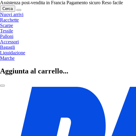
Assistenza post-vendita in Francia
Pagamento sicuro
Reso facile
Cerca
Nuovi arrivi
Racchette
Scarpe
Tessile
Palloni
Accessori
Bagagli
Liquidazione
Marche
Aggiunta al carrello...