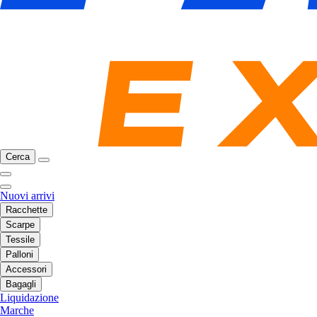
Cerca
Nuovi arrivi
Racchette
Scarpe
Tessile
Palloni
Accessori
Bagagli
Liquidazione
Marche