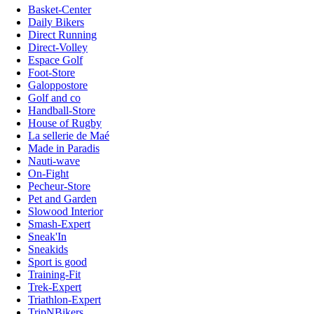
Basket-Center
Daily Bikers
Direct Running
Direct-Volley
Espace Golf
Foot-Store
Galoppostore
Golf and co
Handball-Store
House of Rugby
La sellerie de Maé
Made in Paradis
Nauti-wave
On-Fight
Pecheur-Store
Pet and Garden
Slowood Interior
Smash-Expert
Sneak'In
Sneakids
Sport is good
Training-Fit
Trek-Expert
Triathlon-Expert
TripNBikers