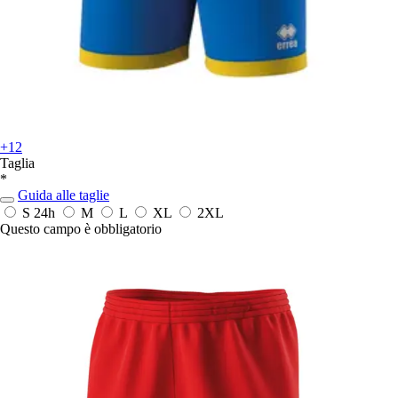
+12
Taglia
*
Guida alle taglie
S
24h
M
L
XL
2XL
Questo campo è obbligatorio