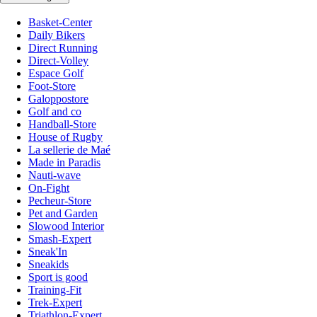
Basket-Center
Daily Bikers
Direct Running
Direct-Volley
Espace Golf
Foot-Store
Galoppostore
Golf and co
Handball-Store
House of Rugby
La sellerie de Maé
Made in Paradis
Nauti-wave
On-Fight
Pecheur-Store
Pet and Garden
Slowood Interior
Smash-Expert
Sneak'In
Sneakids
Sport is good
Training-Fit
Trek-Expert
Triathlon-Expert