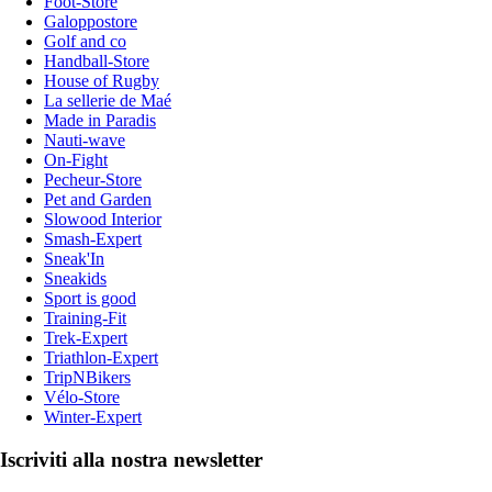
Foot-Store
Galoppostore
Golf and co
Handball-Store
House of Rugby
La sellerie de Maé
Made in Paradis
Nauti-wave
On-Fight
Pecheur-Store
Pet and Garden
Slowood Interior
Smash-Expert
Sneak'In
Sneakids
Sport is good
Training-Fit
Trek-Expert
Triathlon-Expert
TripNBikers
Vélo-Store
Winter-Expert
Iscriviti alla nostra newsletter