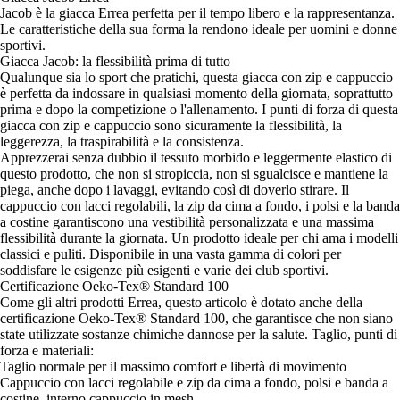
Jacob è la giacca Errea perfetta per il tempo libero e la rappresentanza.
Le caratteristiche della sua forma la rendono ideale per uomini e donne
sportivi.
Giacca Jacob: la flessibilità prima di tutto
Qualunque sia lo sport che pratichi, questa giacca con zip e cappuccio
è perfetta da indossare in qualsiasi momento della giornata, soprattutto
prima e dopo la competizione o l'allenamento. I punti di forza di questa
giacca con zip e cappuccio sono sicuramente la flessibilità, la
leggerezza, la traspirabilità e la consistenza.
Apprezzerai senza dubbio il tessuto morbido e leggermente elastico di
questo prodotto, che non si stropiccia, non si sgualcisce e mantiene la
piega, anche dopo i lavaggi, evitando così di doverlo stirare. Il
cappuccio con lacci regolabili, la zip da cima a fondo, i polsi e la banda
a costine garantiscono una vestibilità personalizzata e una massima
flessibilità durante la giornata. Un prodotto ideale per chi ama i modelli
classici e puliti. Disponibile in una vasta gamma di colori per
soddisfare le esigenze più esigenti e varie dei club sportivi.
Certificazione Oeko-Tex® Standard 100
Come gli altri prodotti Errea, questo articolo è dotato anche della
certificazione Oeko-Tex® Standard 100, che garantisce che non siano
state utilizzate sostanze chimiche dannose per la salute. Taglio, punti di
forza e materiali:
Taglio normale per il massimo comfort e libertà di movimento
Cappuccio con lacci regolabile e zip da cima a fondo, polsi e banda a
costine, interno cappuccio in mesh