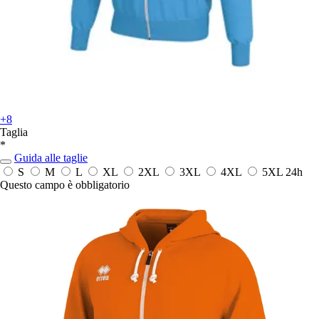
+8
Taglia
*
Guida alle taglie
S
M
L
XL
2XL
3XL
4XL
5XL
24h
Questo campo è obbligatorio