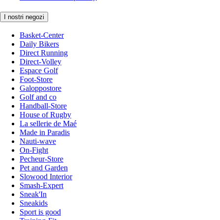
I nostri negozi
Basket-Center
Daily Bikers
Direct Running
Direct-Volley
Espace Golf
Foot-Store
Galoppostore
Golf and co
Handball-Store
House of Rugby
La sellerie de Maé
Made in Paradis
Nauti-wave
On-Fight
Pecheur-Store
Pet and Garden
Slowood Interior
Smash-Expert
Sneak'In
Sneakids
Sport is good