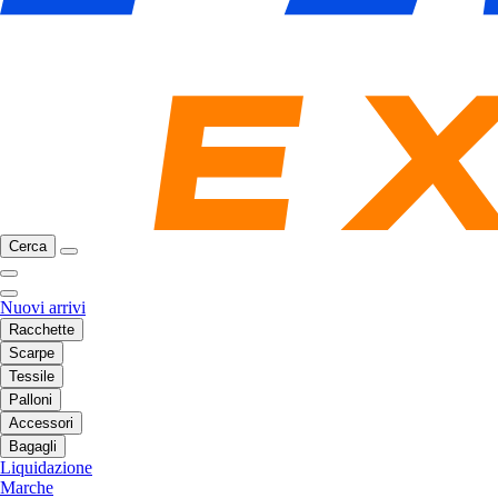
Cerca
Nuovi arrivi
Racchette
Scarpe
Tessile
Palloni
Accessori
Bagagli
Liquidazione
Marche