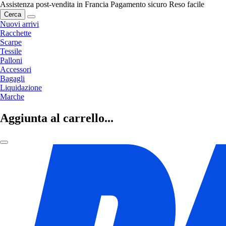
Assistenza post-vendita in Francia
Pagamento sicuro
Reso facile
Cerca
Nuovi arrivi
Racchette
Scarpe
Tessile
Palloni
Accessori
Bagagli
Liquidazione
Marche
Aggiunta al carrello...