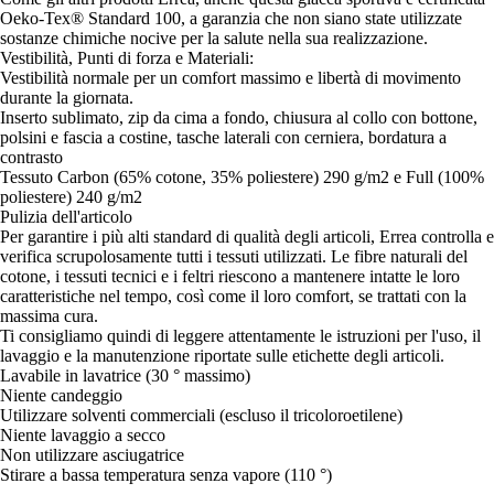
Oeko-Tex® Standard 100, a garanzia che non siano state utilizzate
sostanze chimiche nocive per la salute nella sua realizzazione.
Vestibilità, Punti di forza e Materiali:
Vestibilità normale per un comfort massimo e libertà di movimento
durante la giornata.
Inserto sublimato, zip da cima a fondo, chiusura al collo con bottone,
polsini e fascia a costine, tasche laterali con cerniera, bordatura a
contrasto
Tessuto Carbon (65% cotone, 35% poliestere) 290 g/m2 e Full (100%
poliestere) 240 g/m2
Pulizia dell'articolo
Per garantire i più alti standard di qualità degli articoli, Errea controlla e
verifica scrupolosamente tutti i tessuti utilizzati. Le fibre naturali del
cotone, i tessuti tecnici e i feltri riescono a mantenere intatte le loro
caratteristiche nel tempo, così come il loro comfort, se trattati con la
massima cura.
Ti consigliamo quindi di leggere attentamente le istruzioni per l'uso, il
lavaggio e la manutenzione riportate sulle etichette degli articoli.
Lavabile in lavatrice (30 ° massimo)
Niente candeggio
Utilizzare solventi commerciali (escluso il tricoloroetilene)
Niente lavaggio a secco
Non utilizzare asciugatrice
Stirare a bassa temperatura senza vapore (110 °)