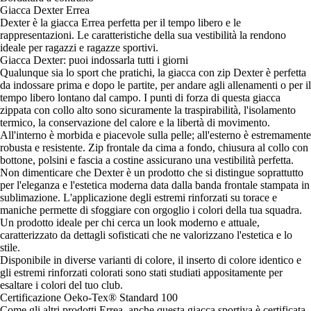
Giacca Dexter Errea
Dexter è la giacca Errea perfetta per il tempo libero e le
rappresentazioni. Le caratteristiche della sua vestibilità la rendono
ideale per ragazzi e ragazze sportivi.
Giacca Dexter: puoi indossarla tutti i giorni
Qualunque sia lo sport che pratichi, la giacca con zip Dexter è perfetta
da indossare prima e dopo le partite, per andare agli allenamenti o per il
tempo libero lontano dal campo. I punti di forza di questa giacca
zippata con collo alto sono sicuramente la traspirabilità, l'isolamento
termico, la conservazione del calore e la libertà di movimento.
All'interno è morbida e piacevole sulla pelle; all'esterno è estremamente
robusta e resistente. Zip frontale da cima a fondo, chiusura al collo con
bottone, polsini e fascia a costine assicurano una vestibilità perfetta.
Non dimenticare che Dexter è un prodotto che si distingue soprattutto
per l'eleganza e l'estetica moderna data dalla banda frontale stampata in
sublimazione. L'applicazione degli estremi rinforzati su torace e
maniche permette di sfoggiare con orgoglio i colori della tua squadra.
Un prodotto ideale per chi cerca un look moderno e attuale,
caratterizzato da dettagli sofisticati che ne valorizzano l'estetica e lo
stile.
Disponibile in diverse varianti di colore, il inserto di colore identico e
gli estremi rinforzati colorati sono stati studiati appositamente per
esaltare i colori del tuo club.
Certificazione Oeko-Tex® Standard 100
Come gli altri prodotti Errea, anche questa giacca sportiva è certificata