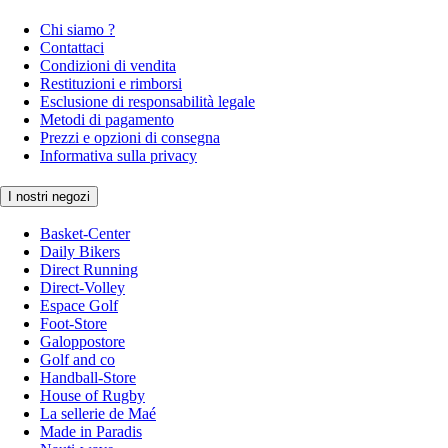
Chi siamo ?
Contattaci
Condizioni di vendita
Restituzioni e rimborsi
Esclusione di responsabilità legale
Metodi di pagamento
Prezzi e opzioni di consegna
Informativa sulla privacy
I nostri negozi
Basket-Center
Daily Bikers
Direct Running
Direct-Volley
Espace Golf
Foot-Store
Galoppostore
Golf and co
Handball-Store
House of Rugby
La sellerie de Maé
Made in Paradis