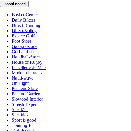
I nostri negozi
Basket-Center
Daily Bikers
Direct Running
Direct-Volley
Espace Golf
Foot-Store
Galoppostore
Golf and co
Handball-Store
House of Rugby
La sellerie de Maé
Made in Paradis
Nauti-wave
On-Fight
Pecheur-Store
Pet and Garden
Slowood Interior
Smash-Expert
Sneak'In
Sneakids
Sport is good
Training-Fit
Trek-Expert