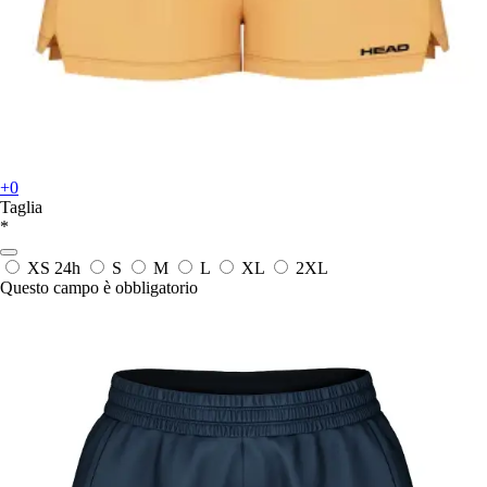
+0
Taglia
*
XS
24h
S
M
L
XL
2XL
Questo campo è obbligatorio