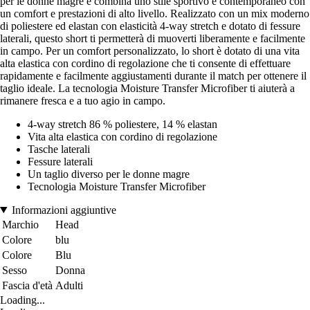
per le donne magre e combina uno stile sportivo e contemporaneo con
un comfort e prestazioni di alto livello. Realizzato con un mix moderno
di poliestere ed elastan con elasticità 4-way stretch e dotato di fessure
laterali, questo short ti permetterà di muoverti liberamente e facilmente
in campo. Per un comfort personalizzato, lo short è dotato di una vita
alta elastica con cordino di regolazione che ti consente di effettuare
rapidamente e facilmente aggiustamenti durante il match per ottenere il
taglio ideale. La tecnologia Moisture Transfer Microfiber ti aiuterà a
rimanere fresca e a tuo agio in campo.
4-way stretch 86 % poliestere, 14 % elastan
Vita alta elastica con cordino di regolazione
Tasche laterali
Fessure laterali
Un taglio diverso per le donne magre
Tecnologia Moisture Transfer Microfiber
Informazioni aggiuntive
Marchio
Head
Colore
blu
Colore
Blu
Sesso
Donna
Fascia d'età
Adulti
Loading...