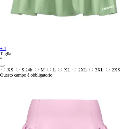
+-1
Taglia
*
XS
S
24h
M
L
XL
2XL
3XL
2XS
Questo campo è obbligatorio