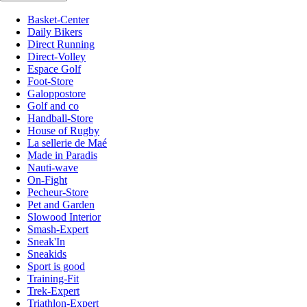
Basket-Center
Daily Bikers
Direct Running
Direct-Volley
Espace Golf
Foot-Store
Galoppostore
Golf and co
Handball-Store
House of Rugby
La sellerie de Maé
Made in Paradis
Nauti-wave
On-Fight
Pecheur-Store
Pet and Garden
Slowood Interior
Smash-Expert
Sneak'In
Sneakids
Sport is good
Training-Fit
Trek-Expert
Triathlon-Expert