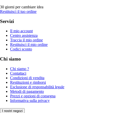
30 giorni per cambiare idea
Restituisci il tuo ordine
Servizi
Il mio account
Centro assistenza
Traccia il mio ordine
Restituisci il mio ordine
Codici sconto
Chi siamo
Chi siamo ?
Contattaci
Condizioni di vendita
Restituzioni e rimborsi
Esclusione di responsabilità legale
Metodi di pagamento
Prezzi e opzioni di consegna
Informativa sulla privacy
I nostri negozi