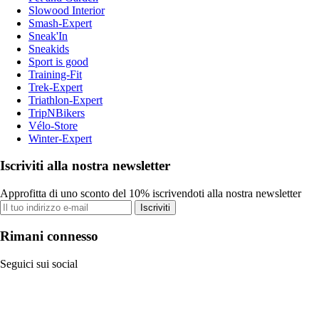
Slowood Interior
Smash-Expert
Sneak'In
Sneakids
Sport is good
Training-Fit
Trek-Expert
Triathlon-Expert
TripNBikers
Vélo-Store
Winter-Expert
Iscriviti alla nostra newsletter
Approfitta di uno sconto del 10% iscrivendoti alla nostra newsletter
Iscriviti
Rimani connesso
Seguici sui social