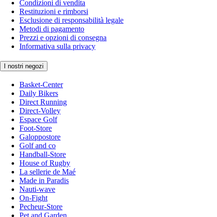
Condizioni di vendita
Restituzioni e rimborsi
Esclusione di responsabilità legale
Metodi di pagamento
Prezzi e opzioni di consegna
Informativa sulla privacy
I nostri negozi
Basket-Center
Daily Bikers
Direct Running
Direct-Volley
Espace Golf
Foot-Store
Galoppostore
Golf and co
Handball-Store
House of Rugby
La sellerie de Maé
Made in Paradis
Nauti-wave
On-Fight
Pecheur-Store
Pet and Garden