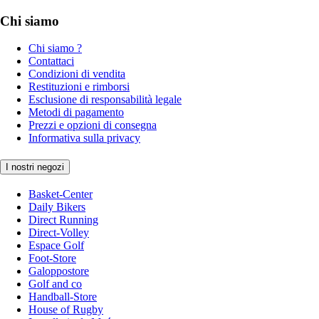
Chi siamo
Chi siamo ?
Contattaci
Condizioni di vendita
Restituzioni e rimborsi
Esclusione di responsabilità legale
Metodi di pagamento
Prezzi e opzioni di consegna
Informativa sulla privacy
I nostri negozi
Basket-Center
Daily Bikers
Direct Running
Direct-Volley
Espace Golf
Foot-Store
Galoppostore
Golf and co
Handball-Store
House of Rugby