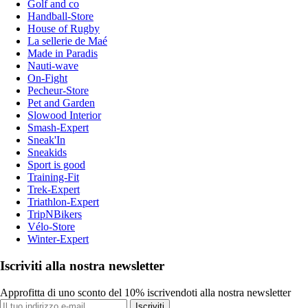
Golf and co
Handball-Store
House of Rugby
La sellerie de Maé
Made in Paradis
Nauti-wave
On-Fight
Pecheur-Store
Pet and Garden
Slowood Interior
Smash-Expert
Sneak'In
Sneakids
Sport is good
Training-Fit
Trek-Expert
Triathlon-Expert
TripNBikers
Vélo-Store
Winter-Expert
Iscriviti alla nostra newsletter
Approfitta di uno sconto del 10% iscrivendoti alla nostra newsletter
Iscriviti