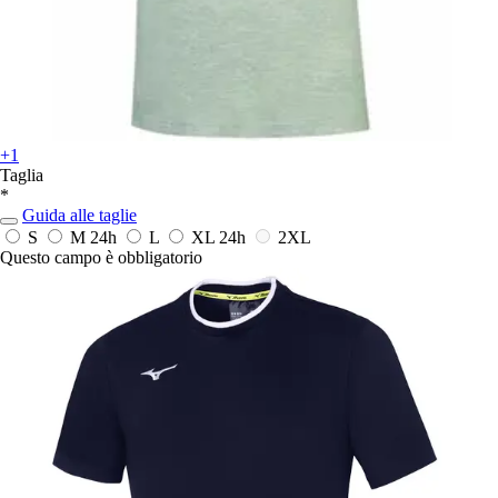
+1
Taglia
*
Guida alle taglie
S
M
24h
L
XL
24h
2XL
Questo campo è obbligatorio