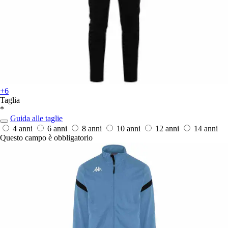
+6
Taglia
*
Guida alle taglie
4 anni
6 anni
8 anni
10 anni
12 anni
14 anni
Questo campo è obbligatorio