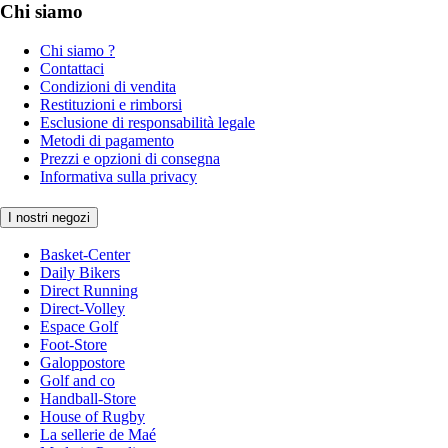
Chi siamo
Chi siamo ?
Contattaci
Condizioni di vendita
Restituzioni e rimborsi
Esclusione di responsabilità legale
Metodi di pagamento
Prezzi e opzioni di consegna
Informativa sulla privacy
I nostri negozi
Basket-Center
Daily Bikers
Direct Running
Direct-Volley
Espace Golf
Foot-Store
Galoppostore
Golf and co
Handball-Store
House of Rugby
La sellerie de Maé