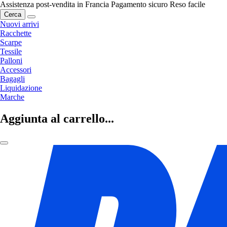
Assistenza post-vendita in Francia
Pagamento sicuro
Reso facile
Cerca
Nuovi arrivi
Racchette
Scarpe
Tessile
Palloni
Accessori
Bagagli
Liquidazione
Marche
Aggiunta al carrello...