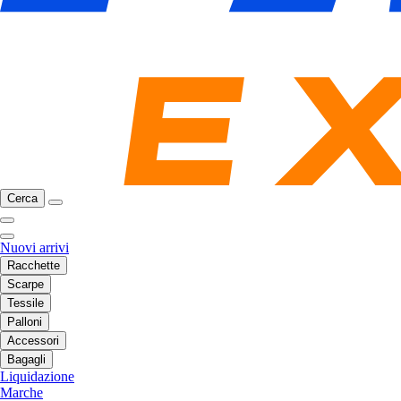
Cerca
Nuovi arrivi
Racchette
Scarpe
Tessile
Palloni
Accessori
Bagagli
Liquidazione
Marche