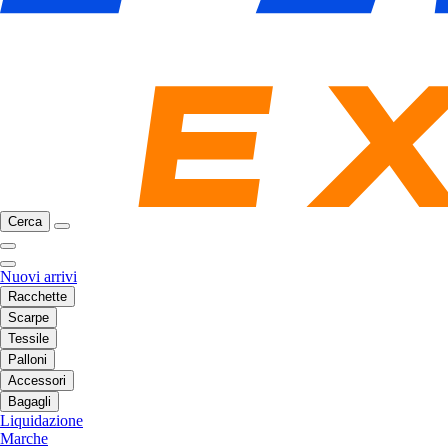
Cerca
Nuovi arrivi
Racchette
Scarpe
Tessile
Palloni
Accessori
Bagagli
Liquidazione
Marche