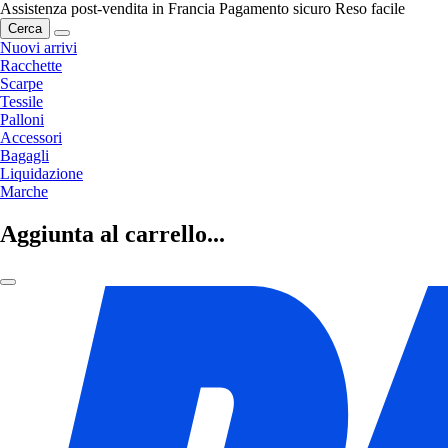
Assistenza post-vendita in Francia
Pagamento sicuro
Reso facile
Cerca
Nuovi arrivi
Racchette
Scarpe
Tessile
Palloni
Accessori
Bagagli
Liquidazione
Marche
Aggiunta al carrello...