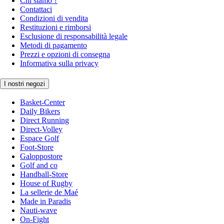
Chi siamo ?
Contattaci
Condizioni di vendita
Restituzioni e rimborsi
Esclusione di responsabilità legale
Metodi di pagamento
Prezzi e opzioni di consegna
Informativa sulla privacy
I nostri negozi
Basket-Center
Daily Bikers
Direct Running
Direct-Volley
Espace Golf
Foot-Store
Galoppostore
Golf and co
Handball-Store
House of Rugby
La sellerie de Maé
Made in Paradis
Nauti-wave
On-Fight