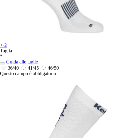
+-2
Taglia
*
Guida alle taglie
36/40
41/45
46/50
Questo campo è obbligatorio