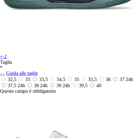
+-2
Taglia
*
Guida alle taglie
32,5
33
33,5
34,5
35
35,5
36
37
24h
37,5
24h
38
24h
39
24h
39,5
40
Questo campo è obbligatorio