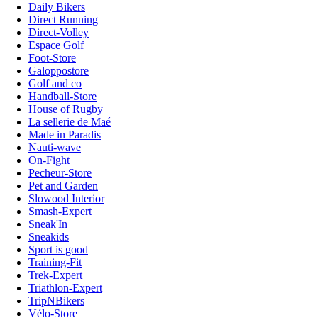
Daily Bikers
Direct Running
Direct-Volley
Espace Golf
Foot-Store
Galoppostore
Golf and co
Handball-Store
House of Rugby
La sellerie de Maé
Made in Paradis
Nauti-wave
On-Fight
Pecheur-Store
Pet and Garden
Slowood Interior
Smash-Expert
Sneak'In
Sneakids
Sport is good
Training-Fit
Trek-Expert
Triathlon-Expert
TripNBikers
Vélo-Store