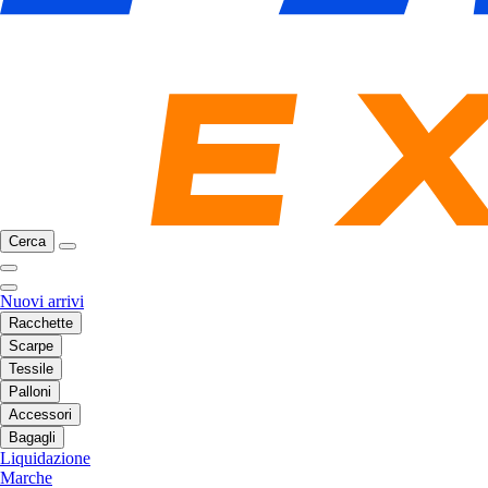
Cerca
Nuovi arrivi
Racchette
Scarpe
Tessile
Palloni
Accessori
Bagagli
Liquidazione
Marche