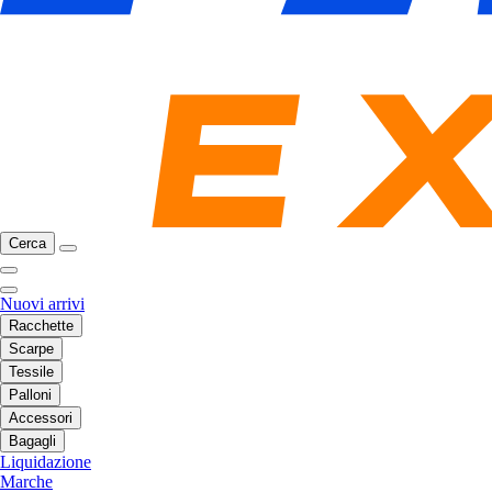
Cerca
Nuovi arrivi
Racchette
Scarpe
Tessile
Palloni
Accessori
Bagagli
Liquidazione
Marche