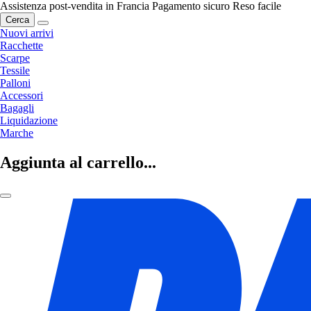
Assistenza post-vendita in Francia
Pagamento sicuro
Reso facile
Cerca
Nuovi arrivi
Racchette
Scarpe
Tessile
Palloni
Accessori
Bagagli
Liquidazione
Marche
Aggiunta al carrello...